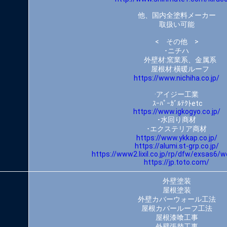
他、国内全塗料メーカー
取扱い可能
< その他 >
･ニチハ
外壁材:窯業系、金属系
屋根材:橫暖ルーフ
https://www.nichiha.co.jp/
·アイジー工業
ｽｰﾊﾟｰｶﾞﾙﾃｸﾄetc
https://www.igkogyo.co.jp/
･水回り商材
･エクステリア商材
https://www.ykkap.co.jp/
https://alumi.st-grp.co.jp/
https://www2.lixil.co.jp/rp/dfw/exsas6/
https://jp.toto.com/
外壁塗装
屋根塗装
外壁カバーウォール工法
屋根カバールーフ工法
屋根漆喰工事
外壁張替工事