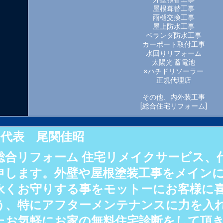
屋根葺替工事
雨樋交換工事
屋上防水工事
ベランダ防水工事
カーポート取付工事
水回りリフォーム
太陽光·蓄電池
※ハチドリソーラー
正規代理店
その他、内外装工事
[総合住宅リフォーム]
代表 尾関佳昭
総合リフォーム 住宅リメイクサービス、
申します。外壁や屋根塗装工事をメイン
永くお守りする事をモットーにお客様に
う、特にアフターメンテナンスに力を入
たお気軽にお家の無料住宅診断をして頂