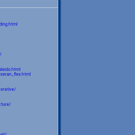
ding.html
/
aleido.html
_seran_flex.html
orative/
cture/
oat/