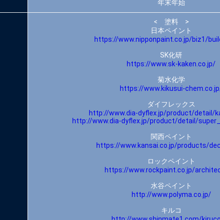
年末年始
< 塗料 >
日本ペイント
https://www.nipponpaint.co.jp/biz1/buil
SK化研
https://www.sk-kaken.co.jp/
菊水化学
https://www.kikusui-chem.co.jp
ダイフレックス
http://www.dia-dyflex.jp/product/detail/k
http://www.dia-dyflex.jp/product/detail/super
関西ペイント
https://www.kansai.co.jp/products/dec
ロックペイント
https://www.rockpaint.co.jp/archite
水谷ペイント
http://www.polyma.co.jp/
キルコ
http://www.shinmate1.com/kiruc